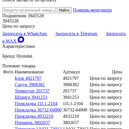
Помощь менеджера
Найти
Подшипник 3945528
3945528
Цена по запросу
Запросить в WhatsApp
Запросить в Telegram
Запросить
в MAX
Характеристики
Бренд: Hyundai
Похожие товары
Фото
Наименование
Артикул
Цена
Блок 4921797
4921797
Цена по запросу
Сапун 3968382
3968382
Цена по запросу
Термостат 201737
201737
Цена по запросу
Штанга 3941253
3941253
Цена по запросу
Прокладка 11L1-2104
11L1-2104
Цена по запросу
Прокладка 36732-04900
36732-04900
Цена по запросу
Прокладка 4932210
4932210
Цена по запросу
Поршень 3802657
3802657
Цена по запросу
Термостат 1A021-73012
1A021-73012
Цена по запросу