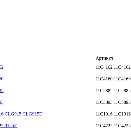
Артикул
62
11C4162 11С4162
60
11C4160 11С4160
85
11C2885 11С2885
93
11C3893 11С3893
6 CLG915 CLG915D
11C1016 11С1016
5 9125F
11C4225 11С4225