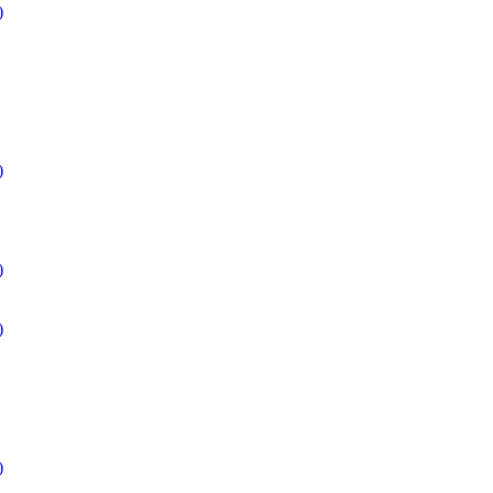
)
)
)
)
)