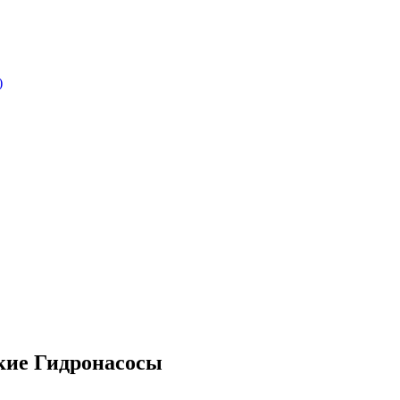
)
кие Гидронасосы