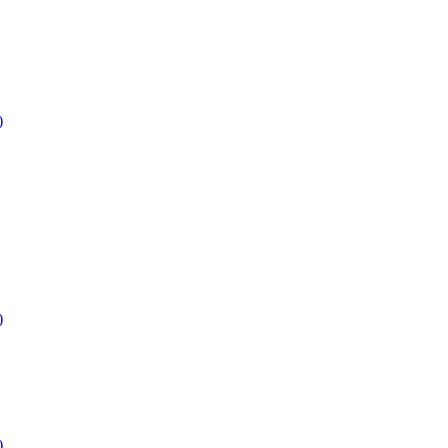
)
)
)