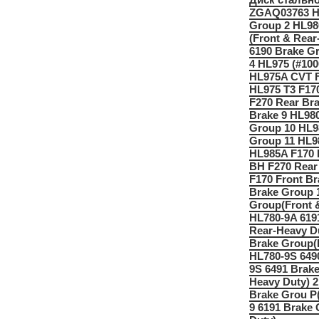
ZGAQ03763 HL
Group 2 HL98
(Front & Rear
6190 Brake Gr
4 HL975 (#100
HL975A CVT F
HL975 T3 F17
F270 Rear Br
Brake 9 HL980
Group 10 HL9
Group 11 HL9
HL985A F170 
BH F270 Rear
F170 Front Br
Brake Group 
Group(Front 
HL780-9A 619
Rear-Heavy D
Brake Group(F
HL780-9S 649
9S 6491 Brak
Heavy Duty) 
Brake Grou P(
9 6191 Brake