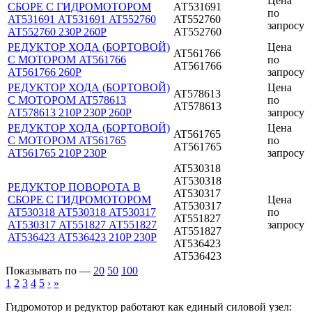
Цена
СБОРЕ С ГИДРОМОТОРОМ
АТ531691
по
AT531691 АТ531691 AT552760
AT552760
запросу
АТ552760 230P 260P
АТ552760
РЕДУКТОР ХОДА (БОРТОВОЙ)
Цена
AT561766
С МОТОРОМ AT561766
по
АТ561766
АТ561766 260P
запросу
РЕДУКТОР ХОДА (БОРТОВОЙ)
Цена
AT578613
С МОТОРОМ AT578613
по
АТ578613
АТ578613 210P 230P 260P
запросу
РЕДУКТОР ХОДА (БОРТОВОЙ)
Цена
AT561765
С МОТОРОМ AT561765
по
АТ561765
АТ561765 210P 230P
запросу
AT530318
АТ530318
РЕДУКТОР ПОВОРОТА В
AT530317
СБОРЕ С ГИДРОМОТОРОМ
Цена
АТ530317
AT530318 АТ530318 AT530317
по
AT551827
АТ530317 AT551827 АТ551827
запросу
АТ551827
AT536423 АТ536423 210P 230P
AT536423
АТ536423
Показывать по —
20
50
100
1
2
3
4
5
›
»
Гидромотор и редуктор работают как единый силовой узел: