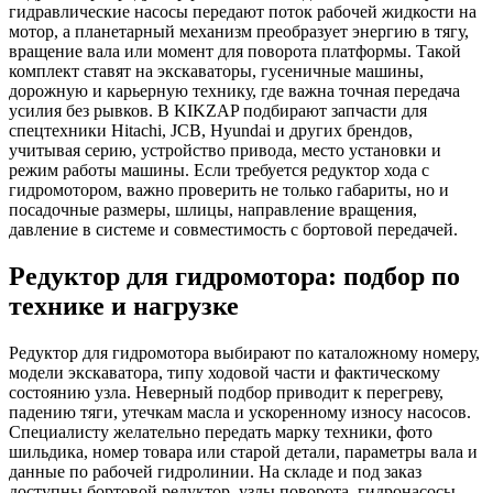
гидравлические насосы передают поток рабочей жидкости на
мотор, а планетарный механизм преобразует энергию в тягу,
вращение вала или момент для поворота платформы. Такой
комплект ставят на экскаваторы, гусеничные машины,
дорожную и карьерную технику, где важна точная передача
усилия без рывков. В KIKZAP подбирают запчасти для
спецтехники Hitachi, JCB, Hyundai и других брендов,
учитывая серию, устройство привода, место установки и
режим работы машины. Если требуется редуктор хода с
гидромотором, важно проверить не только габариты, но и
посадочные размеры, шлицы, направление вращения,
давление в системе и совместимость с бортовой передачей.
Редуктор для гидромотора: подбор по
технике и нагрузке
Редуктор для гидромотора выбирают по каталожному номеру,
модели экскаватора, типу ходовой части и фактическому
состоянию узла. Неверный подбор приводит к перегреву,
падению тяги, утечкам масла и ускоренному износу насосов.
Специалисту желательно передать марку техники, фото
шильдика, номер товара или старой детали, параметры вала и
данные по рабочей гидролинии. На складе и под заказ
доступны бортовой редуктор, узлы поворота, гидронасосы,