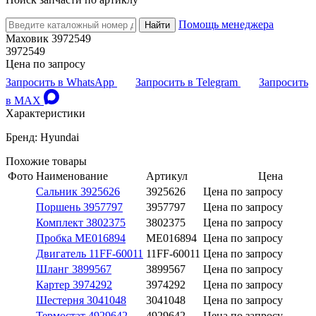
Помощь менеджера
Найти
Маховик 3972549
3972549
Цена по запросу
Запросить в WhatsApp
Запросить в Telegram
Запросить
в MAX
Характеристики
Бренд: Hyundai
Похожие товары
Фото
Наименование
Артикул
Цена
Сальник 3925626
3925626
Цена по запросу
Поршень 3957797
3957797
Цена по запросу
Комплект 3802375
3802375
Цена по запросу
Пробка ME016894
ME016894
Цена по запросу
Двигатель 11FF-60011
11FF-60011
Цена по запросу
Шланг 3899567
3899567
Цена по запросу
Картер 3974292
3974292
Цена по запросу
Шестерня 3041048
3041048
Цена по запросу
Термостат 4929642
4929642
Цена по запросу