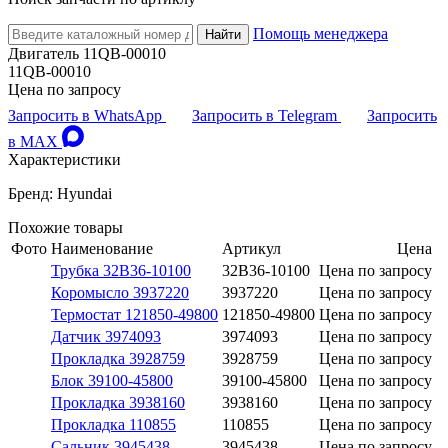
Помощь менеджера
Найти
Двигатель 11QB-00010
11QB-00010
Цена по запросу
Запросить в WhatsApp
Запросить в Telegram
Запросить
в MAX
Характеристики
Бренд: Hyundai
Похожие товары
Фото
Наименование
Артикул
Цена
Трубка 32B36-10100
32B36-10100
Цена по запросу
Коромысло 3937220
3937220
Цена по запросу
Термостат 121850-49800
121850-49800
Цена по запросу
Датчик 3974093
3974093
Цена по запросу
Прокладка 3928759
3928759
Цена по запросу
Блок 39100-45800
39100-45800
Цена по запросу
Прокладка 3938160
3938160
Цена по запросу
Прокладка 110855
110855
Цена по запросу
Сальник 3945438
3945438
Цена по запросу