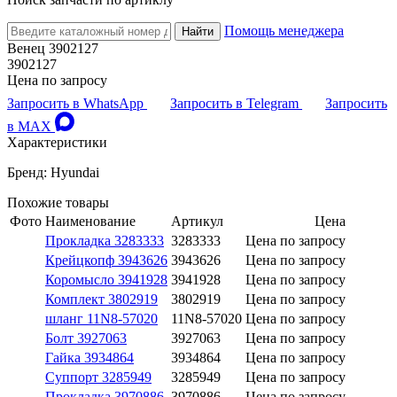
Помощь менеджера
Найти
Венец 3902127
3902127
Цена по запросу
Запросить в WhatsApp
Запросить в Telegram
Запросить
в MAX
Характеристики
Бренд: Hyundai
Похожие товары
Фото
Наименование
Артикул
Цена
Прокладка 3283333
3283333
Цена по запросу
Крейцкопф 3943626
3943626
Цена по запросу
Коромысло 3941928
3941928
Цена по запросу
Комплект 3802919
3802919
Цена по запросу
шланг 11N8-57020
11N8-57020
Цена по запросу
Болт 3927063
3927063
Цена по запросу
Гайка 3934864
3934864
Цена по запросу
Суппорт 3285949
3285949
Цена по запросу
Прокладка 3970886
3970886
Цена по запросу