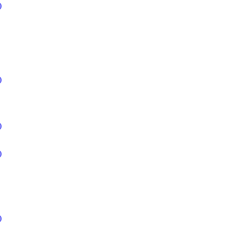
)
)
)
)
)