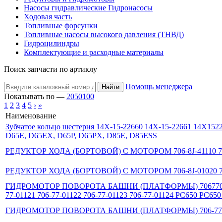
Насосы гидравлические Гидронасосы
Ходовая часть
Топливные форсунки
Топливные насосы высокого давления (ТНВД)
Гидроцилиндры
Комплектующие и расходные материалы
Поиск запчасти по артиклу
Помощь менеджера
Найти
Показывать по —
20
50
100
1
2
3
4
5
›
»
Наименование
Зубчатое кольцо шестерня 14X-15-22660 14X-15-22661 14X152
D65E, D65EX, D65P, D65PX, D85E, D85ESS
РЕДУКТОР ХОДА (БОРТОВОЙ) С МОТОРОМ 706-8J-41110 70
РЕДУКТОР ХОДА (БОРТОВОЙ) С МОТОРОМ 706-8J-01020 7068
ГИДРОМОТОР ПОВОРОТА БАШНИ (ПЛАТФОРМЫ) 7067701121 
77-01121 706-77-01122 706-77-01123 706-77-01124 PC650 PC65
ГИДРОМОТОР ПОВОРОТА БАШНИ (ПЛАТФОРМЫ) 706-77-03