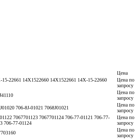
Цена
X-15-22661 14X1522660 14X1522661 14Х-15-22660
Цена по
запросу
Цена по
J41110
запросу
Цена по
8J01020 706-8J-01021 7068J01021
запросу
01122 7067701123 7067701124 706-77-01121 706-77-
Цена по
3 706-77-01124
запросу
Цена по
7703160
запросу