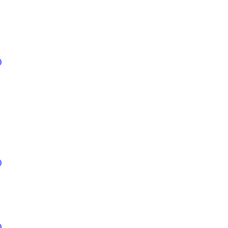
)
)
)