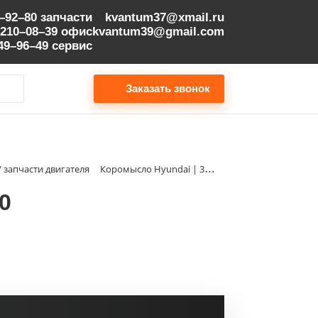
9–92–80
запчасти
kvantum37@xmail.ru
 210–08–39
офис
kvantum39@gmail.com
149–96–49
сервис
Заказать звонок
/ запчасти двигателя
Коромысло Hyundai | 3937220
0