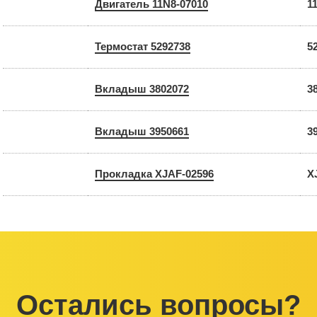
Двигатель 11N8-07010
1
Термостат 5292738
5
Вкладыш 3802072
3
Вкладыш 3950661
3
Прокладка XJAF-02596
X
Остались вопросы?