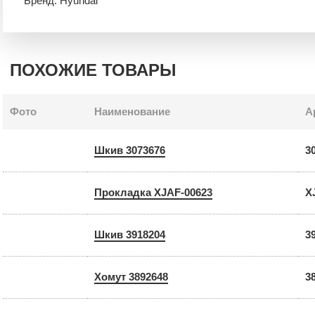
Бренд: Hyundai
ПОХОЖИЕ ТОВАРЫ
Фото
Наименование
А
Шкив 3073676
3
Прокладка XJAF-00623
X
Шкив 3918204
3
Хомут 3892648
3