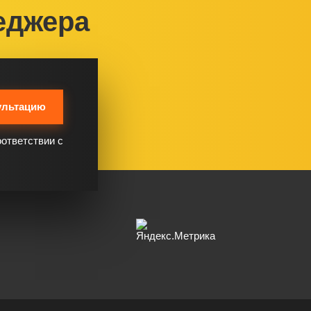
еджера
ультацию
оответствии с