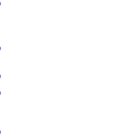
)
)
)
)
)