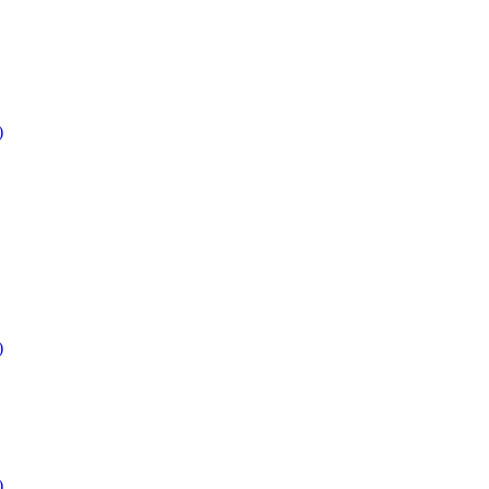
)
)
)