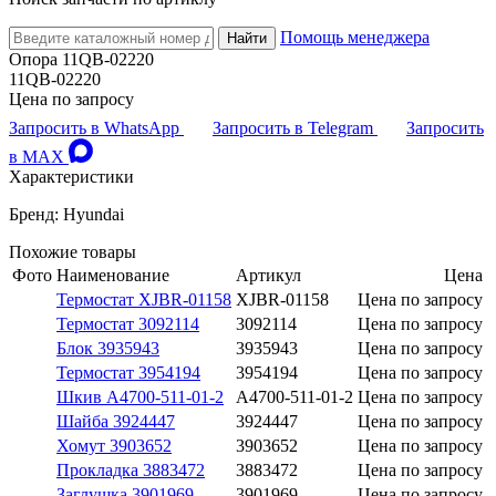
Помощь менеджера
Найти
Опора 11QB-02220
11QB-02220
Цена по запросу
Запросить в WhatsApp
Запросить в Telegram
Запросить
в MAX
Характеристики
Бренд: Hyundai
Похожие товары
Фото
Наименование
Артикул
Цена
Термостат XJBR-01158
XJBR-01158
Цена по запросу
Термостат 3092114
3092114
Цена по запросу
Блок 3935943
3935943
Цена по запросу
Термостат 3954194
3954194
Цена по запросу
Шкив A4700-511-01-2
A4700-511-01-2
Цена по запросу
Шайба 3924447
3924447
Цена по запросу
Хомут 3903652
3903652
Цена по запросу
Прокладка 3883472
3883472
Цена по запросу
Заглушка 3901969
3901969
Цена по запросу