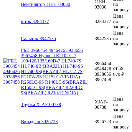
11EH-
Вентилятор 11EH-03030
по
03030
запросу
Цена
шток 3284377
3284377
по
запросу
Цена
Сальник 3942535
3942535
по
запросу
ГБЦ 3966454 4946426 3938656
3967458 Hyundai R210LC-7
100/120/135/160D-7 HL740-7S
3966454
HL740-9B(BRAZIL) HL740-9S
от
59
4946426
HL740-9S(BRAZIL) HL757-7S
3938656
970 ₽
R210W-9S R215LC-7(INDIA)
3967458
R260LC-9S R140LC-9S(BRAZIL)
R160LC-9S(BRAZIL) R220LC-
9S(BRAZIL) R210-7(INDIA)
Цена
XJAF-
Трубка XJAF-00738
по
00738
запросу
Цена
Вкладыш 3926723
3926723
по
запросу