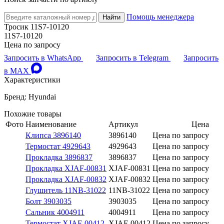
Помощь менеджера
Найти
Тросик 11S7-10120
11S7-10120
Цена по запросу
Запросить в WhatsApp
Запросить в Telegram
Запросить
в MAX
Характеристики
Бренд: Hyundai
Похожие товары
Фото
Наименование
Артикул
Цена
Клипса 3896140
3896140
Цена по запросу
Термостат 4929643
4929643
Цена по запросу
Прокладка 3896837
3896837
Цена по запросу
Прокладка XJAF-00831
XJAF-00831
Цена по запросу
Прокладка XJAF-00832
XJAF-00832
Цена по запросу
Глушитель 11NB-31022
11NB-31022
Цена по запросу
Болт 3903035
3903035
Цена по запросу
Сальник 4004911
4004911
Цена по запросу
Термостат XJAF-00412
XJAF-00412
Цена по запросу