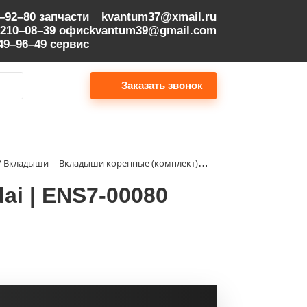
9–92–80
запчасти
kvantum37@xmail.ru
 210–08–39
офис
kvantum39@gmail.com
149–96–49
сервис
Заказать звонок
 / Вкладыши
Вкладыши коренные (комплект) STD Hyundai | ENS7-00080
i | ENS7-00080