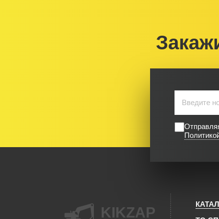
Закаж
Отправляя
Политико
КАТА
KIKZAP