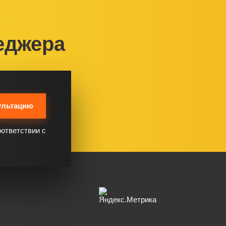
еджера
ультацию
оответствии с