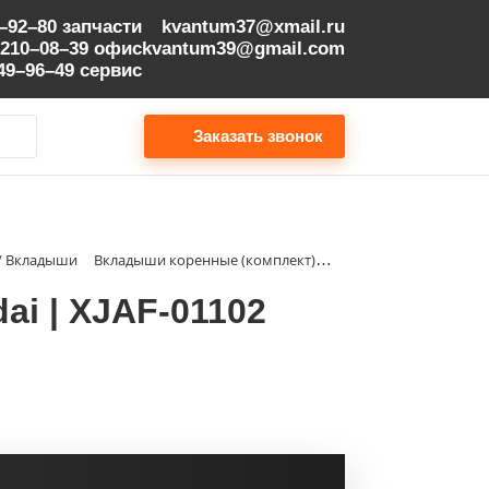
9–92–80
запчасти
kvantum37@xmail.ru
 210–08–39
офис
kvantum39@gmail.com
149–96–49
сервис
Заказать звонок
 / Вкладыши
Вкладыши коренные (комплект) STD Hyundai | XJAF-01102
i | XJAF-01102