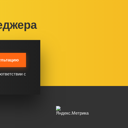
еджера
ультацию
оответствии с