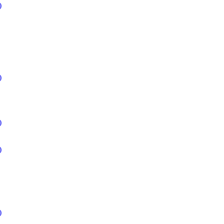
)
)
)
)
)