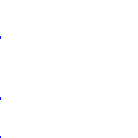
)
)
)