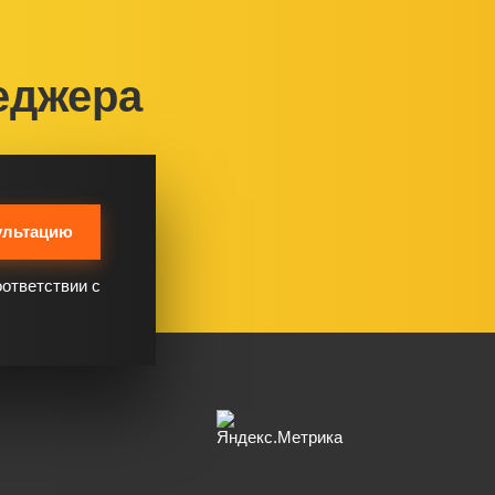
еджера
ультацию
оответствии с