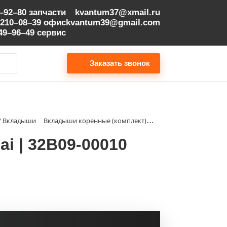
9–92–80
запчасти
kvantum37@xmail.ru
 210–08–39
офис
kvantum39@gmail.com
149–96–49
сервис
Заказать звонок
 / Вкладыши
Вкладыши коренные (комплект) STD Hyundai | 32B09-00010
i | 32B09-00010