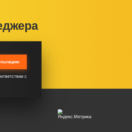
еджера
ультацию
оответствии с