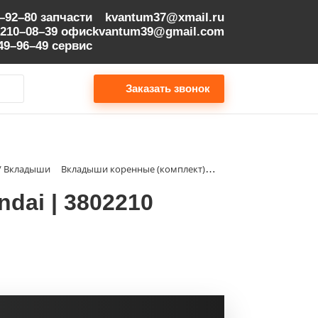
9–92–80
запчасти
kvantum37@xmail.ru
 210–08–39
офис
kvantum39@gmail.com
149–96–49
сервис
Заказать звонок
 / Вкладыши
Вкладыши коренные (комплект) STD Hyundai | 3802210
dai | 3802210