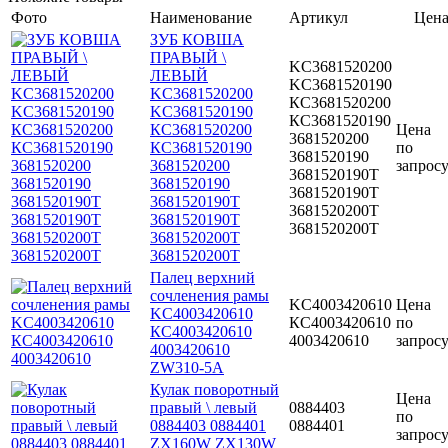
Фото
Наименование
Артикул
Цен
ЗУБ КОВША
ПРАВЫЙ \
KC3681520200
ЛЕВЫЙ
KC3681520190
KC3681520200
КС3681520200
KC3681520190
КС3681520190
КС3681520200
Цена
3681520200
КС3681520190
по
3681520190
3681520200
запрос
3681520190T
3681520190
3681520190Т
3681520190T
3681520200T
3681520190Т
3681520200Т
3681520200T
3681520200Т
Палец верхний
сочленения рамы
KC4003420610
Цена
KC4003420610
КС4003420610
по
КС4003420610
4003420610
запрос
4003420610
ZW310-5A
Кулак поворотный
Цена
правый \ левый
0884403
по
0884403 0884401
0884401
запрос
ZX160W ZX130W