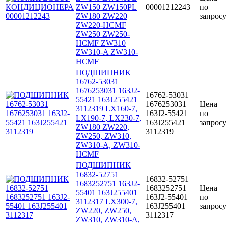
ZW150 ZW150PL
00001212243
по
ZW180 ZW220
запрос
ZW220-HCMF
ZW250 ZW250-
HCMF ZW310
ZW310-A ZW310-
HCMF
ПОДШИПНИК
16762-53031
1676253031 163J2-
16762-53031
55421 163J255421
1676253031
Цена
3112319 LX160-7,
163J2-55421
по
LX190-7, LX230-7,
163J255421
запрос
ZW180 ZW220,
3112319
ZW250, ZW310,
ZW310-A, ZW310-
HCMF
ПОДШИПНИК
16832-52751
16832-52751
1683252751 163J2-
1683252751
Цена
55401 163J255401
163J2-55401
по
3112317 LX300-7,
163J255401
запрос
ZW220, ZW250,
3112317
ZW310, ZW310-A,