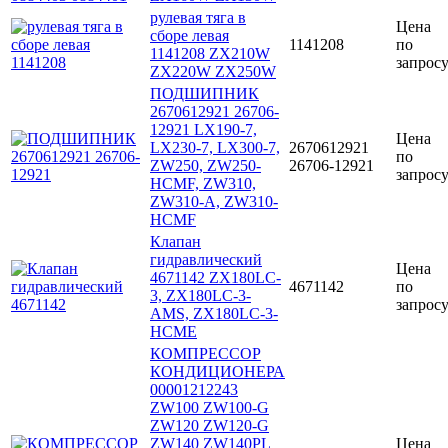
рулевая тяга в
Цена
сборе левая
1141208
по
1141208 ZX210W
запрос
ZX220W ZX250W
ПОДШИПНИК
2670612921 26706-
12921 LX190-7,
Цена
LX230-7, LX300-7,
2670612921
по
ZW250, ZW250-
26706-12921
запрос
HCMF, ZW310,
ZW310-A, ZW310-
HCMF
Клапан
гидравлический
Цена
4671142 ZX180LC-
4671142
по
3, ZX180LC-3-
запрос
AMS, ZX180LC-3-
HCME
КОМПРЕССОР
КОНДИЦИОНЕРА
00001212243
ZW100 ZW100-G
ZW120 ZW120-G
ZW140 ZW140PL
Цена