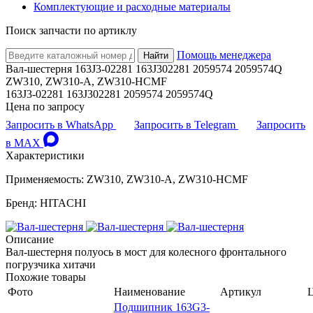
Комплектующие и расходные материалы
Поиск запчасти по артиклу
Помощь менеджера
Найти
Вал-шестерня 163J3-02281 163J302281 2059574 2059574Q
ZW310, ZW310-A, ZW310-HCMF
163J3-02281 163J302281 2059574 2059574Q
Цена по запросу
Запросить в WhatsApp
Запросить в Telegram
Запросить
в MAX
Характеристики
Применяемость: ZW310, ZW310-A, ZW310-HCMF
Бренд: HITACHI
Описание
Вал-шестерня полуось в мост для колесного фронтального
погрузчика хитачи
Похожие товары
Фото
Наименование
Артикул
Подшипник 163G3-