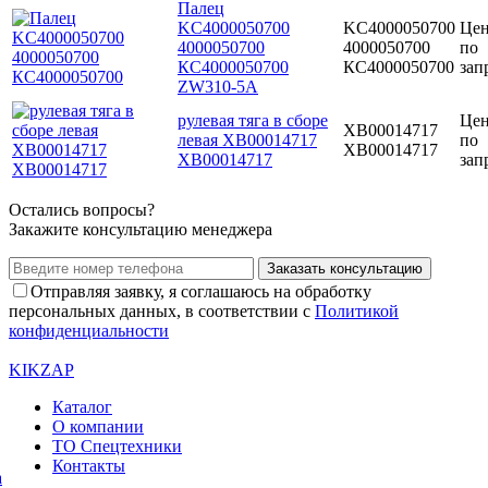
Палец
KC4000050700
KC4000050700
Це
4000050700
4000050700
по
КС4000050700
КС4000050700
зап
ZW310-5A
рулевая тяга в сборе
Це
XB00014717
левая XB00014717
по
ХВ00014717
ХВ00014717
зап
Остались вопросы?
Закажите консультацию менеджера
Заказать консультацию
Отправляя заявку, я соглашаюсь на обработку
персональных данных, в соответствии с
Политикой
конфиденциальности
KIKZAP
Каталог
О компании
ТО Спецтехники
Контакты