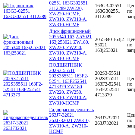
02551 163G302551
163G3-02551
Це
3112289 ZW220,
163G302551
по
ZW220-HCMF,
3112289
зап
ZW310, ZW310-A,
ZW310-HCMF
Диск фрикционный
2055340 163j2-53021
2055340 163j2-
Це
163j253021 ZW180,
53021
по
ZW220, ZW250,
163j253021
зап
ZW310, ZW310-A,
ZW310-HCMF
ПОДШИПНИК
202S3-55511
202S3-55511
202S355511 163F2-
202S355511
Це
52541 163F252541
163F2-52541
по
4713379 ZW180
163F252541
зап
ZW220, ZW250,
4713379
ZW310, ZW310-A,
ZW310-HCMF
Гидрораспределитель
263J7-32021
Це
263J7-32021
263J732021 ZW310,
по
263J732021
ZW310-A, ZW310-
зап
HCMF