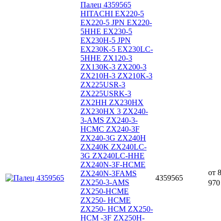
Палец 4359565
HITACHI EX220-5
EX220-5 JPN EX220-
5HHE EX230-5
EX230H-5 JPN
EX230K-5 EX230LC-
5HHE ZX120-3
ZX130K-3 ZX200-3
ZX210H-3 ZX210K-3
ZX225USR-3
ZX225USRK-3
ZX2HH ZX230HX
ZX230HX 3 ZX240-
3-AMS ZX240-3-
HCMC ZX240-3F
ZX240-3G ZX240H
ZX240K ZX240LC-
3G ZX240LC-HHE
ZX240N-3F-HCME
от
ZX240N-3FAMS
4359565
ZX250-3-AMS
970
ZX250-HCME
ZX250- HCME
ZX250- HCM ZX250-
HCM -3F ZX250H-