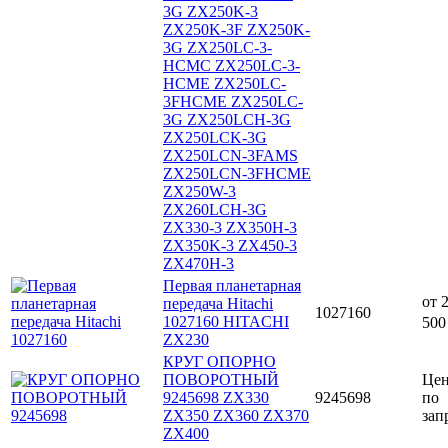
3G ZX250K-3
ZX250K-3F ZX250K-
3G ZX250LC-3-
HCMC ZX250LC-3-
HCME ZX250LC-
3FHCME ZX250LC-
3G ZX250LCH-3G
ZX250LCK-3G
ZX250LCN-3FAMS
ZX250LCN-3FHCME
ZX250W-3
ZX260LCH-3G
ZX330-3 ZX350H-3
ZX350K-3 ZX450-3
ZX470H-3
Первая планетарная
от
передача Hitachi
1027160
1027160 HITACHI
500
ZX230
КРУГ ОПОРНО
ПОВОРОТНЫЙ
Це
9245698 ZX330
9245698
по
ZX350 ZX360 ZX370
зап
ZX400