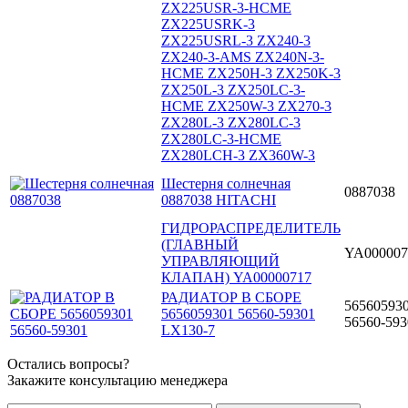
ZX225USR-3-HCME
ZX225USRK-3
ZX225USRL-3 ZX240-3
ZX240-3-AMS ZX240N-3-
HCME ZX250H-3 ZX250K-3
ZX250L-3 ZX250LC-3-
HCME ZX250W-3 ZX270-3
ZX280L-3 ZX280LC-3
ZX280LC-3-HCME
ZX280LCH-3 ZX360W-3
Шестерня солнечная
0887038
0887038 HITACHI
ГИДРОРАСПРЕДЕЛИТЕЛЬ
(ГЛАВНЫЙ
YA000007
УПРАВЛЯЮЩИЙ
КЛАПАН) YA00000717
РАДИАТОР В СБОРЕ
56560593
5656059301 56560-59301
56560-593
LX130-7
Остались вопросы?
Закажите консультацию менеджера