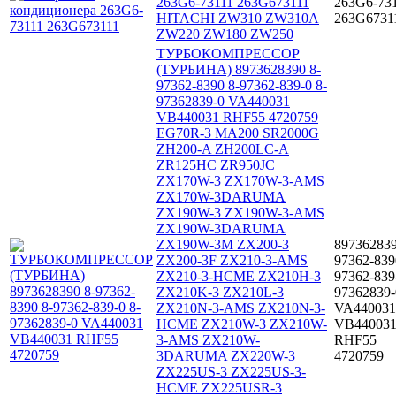
263G6-73111 263G673111
263G6-73
HITACHI ZW310 ZW310A
263G6731
ZW220 ZW180 ZW250
ТУРБОКОМПРЕССОР
(ТУРБИНА) 8973628390 8-
97362-8390 8-97362-839-0 8-
97362839-0 VA440031
VB440031 RHF55 4720759
EG70R-3 MA200 SR2000G
ZH200-A ZH200LC-A
ZR125HC ZR950JC
ZX170W-3 ZX170W-3-AMS
ZX170W-3DARUMA
ZX190W-3 ZX190W-3-AMS
ZX190W-3DARUMA
ZX190W-3M ZX200-3
897362839
ZX200-3F ZX210-3-AMS
97362-839
ZX210-3-HCME ZX210H-3
97362-839
ZX210K-3 ZX210L-3
97362839-
ZX210N-3-AMS ZX210N-3-
VA440031
HCME ZX210W-3 ZX210W-
VB44003
3-AMS ZX210W-
RHF55
3DARUMA ZX220W-3
4720759
ZX225US-3 ZX225US-3-
HCME ZX225USR-3