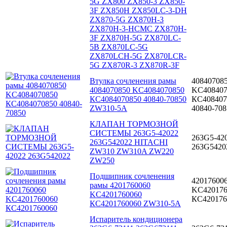
5G ZX800 ZX850-3 ZX850-
3F ZX850H ZX850LC-3-DH
ZX870-5G ZX870H-3
ZX870H-3-HCMC ZX870H-
3F ZX870H-5G ZX870LC-
5B ZX870LC-5G
ZX870LCH-5G ZX870LCR-
5G ZX870R-3 ZX870R-3F
Втулка сочленения рамы
40840708
4084070850 KC4084070850
KC408407
КС4084070850 40840-70850
КС408407
ZW310-5A
40840-708
КЛАПАН ТОРМОЗНОЙ
СИСТЕМЫ 263G5-42022
263G5-42
263G542022 HITACHI
263G5420
ZW310 ZW310A ZW220
ZW250
Подшипник сочленения
42017600
рамы 4201760060
KC420176
KC4201760060
КС420176
КС4201760060 ZW310-5A
Испаритель кондиционера