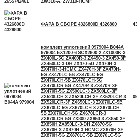
ZW310-A, ZW310-HCMF
ФАРА В СБОРЕ 4326800D 4326800
4
комплект уплотнений 0979004 B044A
979004 EX1200-6 SCX2800-2 ZX1000K-3
ZX400L-5G ZX400R-3 ZX450-3 ZX450-3F
ZX450LC-3-DH ZX470-5G ZX470H-3
ZX470H-3-HCMC ZX470H-3F ZX470H-
5G ZX470LC-5B ZX470LC-5G
ZX470LCH-5B ZX470LCH-5G
ZX470LCR-5G ZX470R-3 ZX470R-3F
ZX470R-5G ZX500LC-3 ZX500LC-3F
ZX520LCH-3 ZX520LCH-3F ZX520LCR-3
0
ZX520LCR-3F ZX650LC-3 ZX670LC-5B
ZX670LC-5G ZX670LCH-3 ZX670LCH-
5B ZX670LCH-5G ZX670LCR-3
ZX670LCR-5G ZX800 ZX850-3 ZX850-3F
ZX850H ZX850LC-3-DH ZX870-5G
ZX870H-3 ZX870H-3-HCMC ZX870H-3F
ZX870H-5G ZX870LC-5B ZX870LC-5G