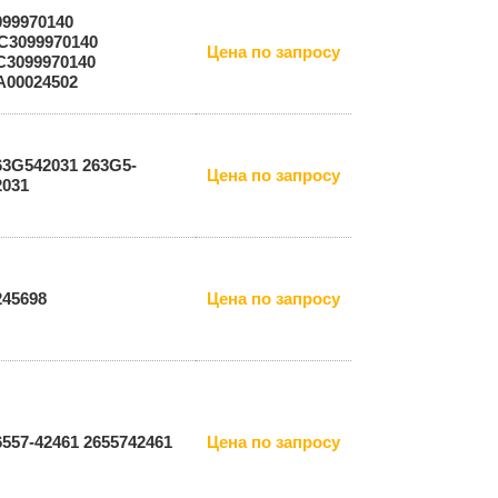
099970140
C3099970140
Цена по запросу
С3099970140
A00024502
63G542031 263G5-
Цена по запросу
2031
245698
Цена по запросу
6557-42461 2655742461
Цена по запросу