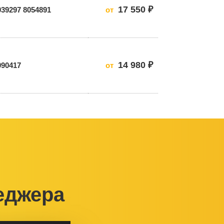
17 550 ₽
039297 8054891
от
14 980 ₽
090417
от
еджера