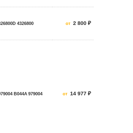
2 800 ₽
326800D 4326800
от
14 977 ₽
979004 B044A 979004
от