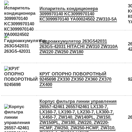
3
Испаритель кондиционера
K
3099970140 KC3099970140
К
КС3099970140 YA00024502 ZW310-5A
Y
Гидроаккумулятор 263G542031
2
263G5-42031 HITACHI ZW310 ZW310A
4
ZW220 ZW250 ZW180
КРУГ ОПОРНО ПОВОРОТНЫЙ
9245698 ZX330 ZX350 ZX360 ZX370
9
ZX400
Корпус фильтра линии управления
26557-42461 2655742461 LX130-7,
LX160-7, LX190-7, LX230-7, LX300-7,
LX450-7, ZW140, ZW140PL, ZW150,
2
ZW150PL, ZW180, ZW220, ZW220-
HCMF, ZW250, ZW250-HCMF, ZW310,