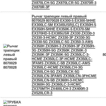
ZX870LCH-5G ZX870LCR-5G ZX870R-3
ZX870R-3F
Рычаг трапеции левый правый
8070029 8070028 EX300-5 EX300-5HHE
EX300LC-5M EX345USR(LC) EX350H-5
EX350H-5HHE EX350K-5 EX370-5M
EX370HD-5 EX385USR ZX330 ZX330-3
ZX330-3-HCMC ZX330-3F ZX330-3G
ZX330-5G ZX330LC-5G ZX350-3-AMS
ZX350H ZX350H-3 ZX350H-3F ZX350H-
3G ZX350H-5G ZX350K ZX350K-3
ZX350K-3F ZX350K-5G ZX350LC-3-
8
HCME ZX350LC-3F-HCME ZX350LC-
3FAMS ZX350LC-5B ZX350LC-AMS
ZX350LC-HCME ZX350LCH-3G
ZX350LCH-5G ZX350LCK-5G
ZX350LCN-3FAMS ZX350LCN-3FHCME
ZX350LCN-5B ZX360H-3-HCMC
ZX360H-3G ZX360LC-3-HCMC
ZX370MTH ZX400LCH-3 ZX400R-3
ZX520LCR-3