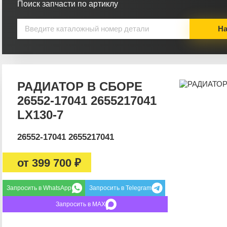
Поиск запчасти по артиклу
На
РАДИАТОР В СБОРЕ
26552-17041 2655217041
LX130-7
26552-17041 2655217041
от
399 700 ₽
Запросить в WhatsApp
Запросить в Telegram
Запросить в MAX