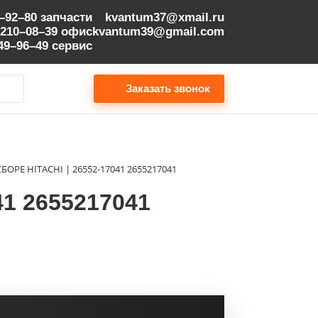
9–92–80
запчасти
kvantum37@xmail.ru
 210–08–39
офис
kvantum39@gmail.com
149–96–49
сервис
Заказать звонок
БОРЕ HITACHI | 26552-17041 2655217041
1 2655217041