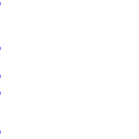
)
)
)
)
)