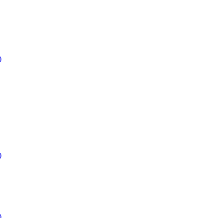
)
)
)