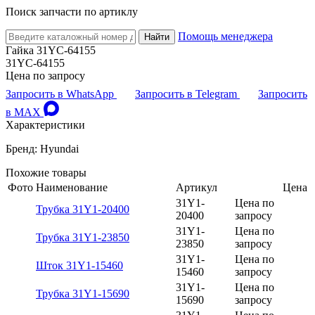
Поиск запчасти по артиклу
Помощь менеджера
Найти
Гайка 31YC-64155
31YC-64155
Цена по запросу
Запросить в WhatsApp
Запросить в Telegram
Запросить
в MAX
Характеристики
Бренд: Hyundai
Похожие товары
Фото
Наименование
Артикул
Цена
31Y1-
Цена по
Трубка 31Y1-20400
20400
запросу
31Y1-
Цена по
Трубка 31Y1-23850
23850
запросу
31Y1-
Цена по
Шток 31Y1-15460
15460
запросу
31Y1-
Цена по
Трубка 31Y1-15690
15690
запросу