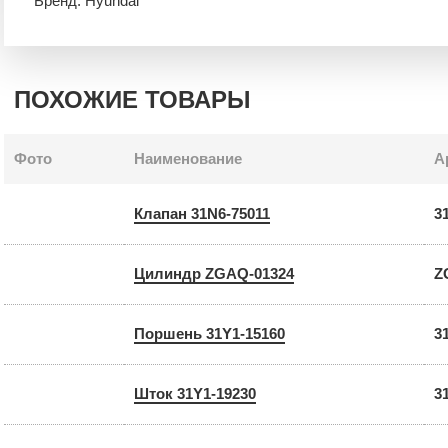
Бренд: Hyundai
ПОХОЖИЕ ТОВАРЫ
Фото
Наименование
А
Клапан 31N6-75011
3
Цилиндр ZGAQ-01324
Z
Поршень 31Y1-15160
3
Шток 31Y1-19230
3