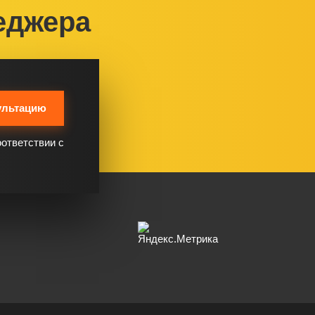
еджера
ультацию
оответствии с