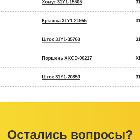
Хомут 31Y1-15505
3
Крышка 31Y1-21955
3
Шток 31Y1-35760
3
Поршень XKCD-00217
X
Шток 31Y1-20850
3
Остались вопросы?