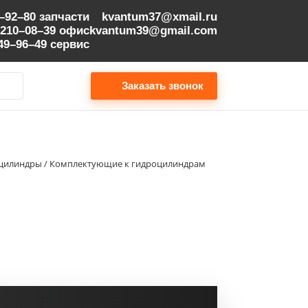
9–92–80
запчасти
kvantum37@xmail.ru
 210–08–39
офис
kvantum39@gmail.com
149–96–49
сервис
Заказать звонок
е цилиндры / Комплектующие к гидроцилиндрам
Шток Hyundai | 31Y1