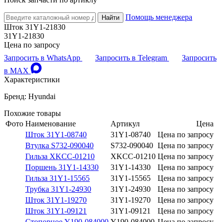
Помощь менеджера
Найти
Шток 31Y1-21830
31Y1-21830
Цена по запросу
Запросить в WhatsApp
Запросить в Telegram
Запросить
в MAX
Характеристики
Бренд: Hyundai
Похожие товары
Фото
Наименование
Артикул
Цена
Шток 31Y1-08740
31Y1-08740
Цена по запросу
Втулка S732-090040
S732-090040
Цена по запросу
Гильза XKCC-01210
XKCC-01210
Цена по запросу
Поршень 31Y1-14330
31Y1-14330
Цена по запросу
Гильза 31Y1-15565
31Y1-15565
Цена по запросу
Трубка 31Y1-24930
31Y1-24930
Цена по запросу
Шток 31Y1-19270
31Y1-19270
Цена по запросу
Шток 31Y1-09121
31Y1-09121
Цена по запросу
Стопорное Y190-084000
Y190-084000
Цена по запросу