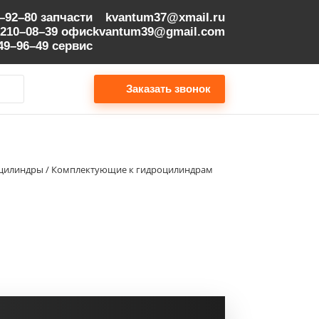
9–92–80
запчасти
kvantum37@xmail.ru
 210–08–39
офис
kvantum39@gmail.com
149–96–49
сервис
Заказать звонок
е цилиндры / Комплектующие к гидроцилиндрам
Шток Hyundai | 31Y1