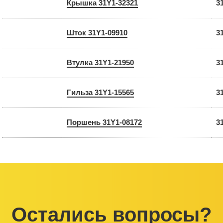
Крышка 31Y1-32321
3
Шток 31Y1-09910
3
Втулка 31Y1-21950
3
Гильза 31Y1-15565
3
Поршень 31Y1-08172
3
Остались вопросы?