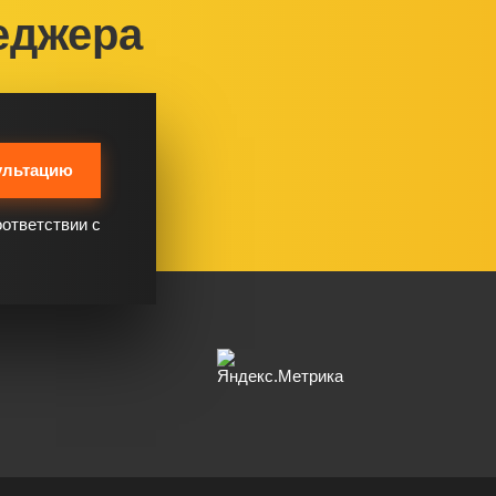
еджера
ультацию
оответствии с