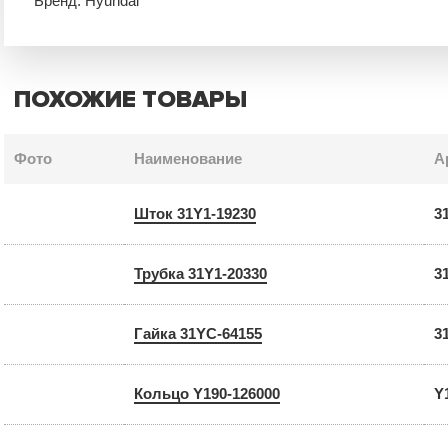
Бренд: Hyundai
ПОХОЖИЕ ТОВАРЫ
Фото
Наименование
А
Шток 31Y1-19230
3
Трубка 31Y1-20330
3
Гайка 31YC-64155
3
Кольцо Y190-126000
Y