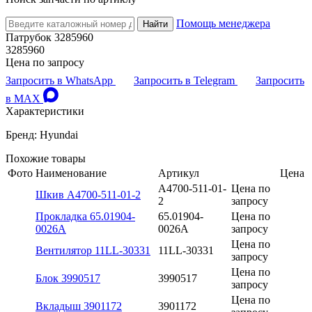
Помощь менеджера
Найти
Патрубок 3285960
3285960
Цена по запросу
Запросить в WhatsApp
Запросить в Telegram
Запросить
в MAX
Характеристики
Бренд: Hyundai
Похожие товары
Фото
Наименование
Артикул
Цена
A4700-511-01-
Цена по
Шкив A4700-511-01-2
2
запросу
Прокладка 65.01904-
65.01904-
Цена по
0026A
0026A
запросу
Цена по
Вентилятор 11LL-30331
11LL-30331
запросу
Цена по
Блок 3990517
3990517
запросу
Цена по
Вкладыш 3901172
3901172