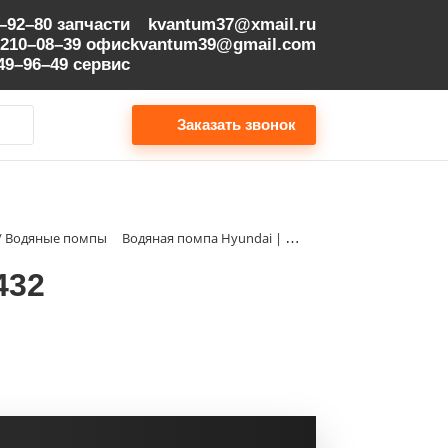
9–92–80
запчасти
kvantum37@xmail.ru
 210–08–39
офис
kvantum39@gmail.com
149–96–49
сервис
Заказать звонок
м / Водяные помпы
Водяная помпа Hyundai | 3913432
432