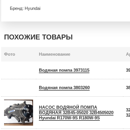
Бренд: Hyundai
ПОХОЖИЕ ТОВАРЫ
Фото
Наименование
А
Водяная помпа 3973115
3
Водяная помпа 3803260
3
НАСОС ВОДЯНОЙ ПОМПА
3
ВОДЯНАЯ 32B45-05020 32B4505020
3
Hyundai R170W-9S R180W-9S