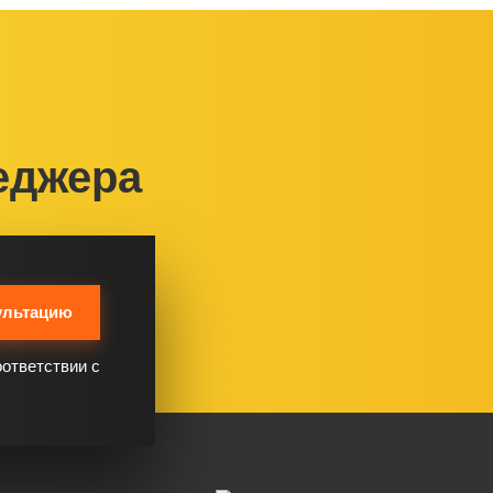
еджера
ультацию
оответствии с