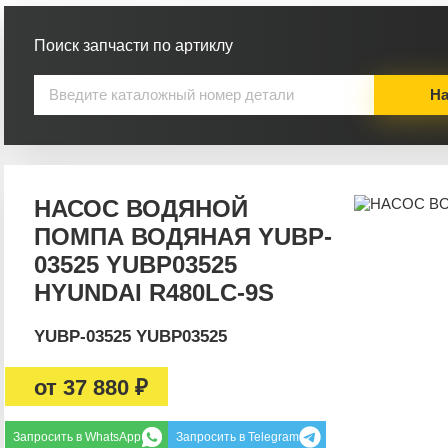
Поиск запчасти по артиклу
На
НАСОС ВОДЯНОЙ
ПОМПА ВОДЯНАЯ YUBP-
03525 YUBP03525
HYUNDAI R480LC-9S
YUBP-03525 YUBP03525
от
37 880 ₽
Запросить в WhatsApp
Запросить в Telegram