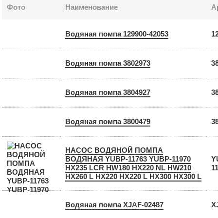
Фото
Наименование
А
Водяная помпа 129900-42053
1
Водяная помпа 3802973
3
Водяная помпа 3804927
3
Водяная помпа 3800479
3
НАСОС ВОДЯНОЙ ПОМПА
ВОДЯНАЯ YUBP-11763 YUBP-11970
Y
HX235 LCR HW180 HX220 NL HW210
1
HX260 L HX220 HX220 L HX300 HX300 L
Водяная помпа XJAF-02487
X