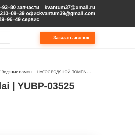
9–92–80
запчасти
kvantum37@xmail.ru
 210–08–39
офис
kvantum39@gmail.com
149–96–49
сервис
Заказать звонок
м / Водяные помпы
НАСОС ВОДЯНОЙ ПОМПА ВОДЯНАЯ Hyundai | YUBP-03525 YUBP03525
 | YUBP-03525