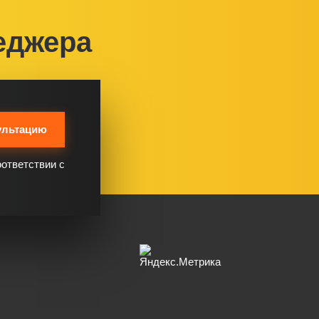
еджера
ультацию
оответствии с