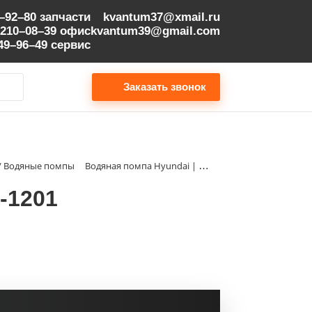
9–92–80
запчасти
kvantum37@xmail.ru
 210–08–39
офис
kvantum39@gmail.com
149–96–49
сервис
Заказать звонок
м / Водяные помпы
Водяная помпа Hyundai | 6151-61-1201
-1201