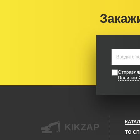
Закаж
Отправляя
Политико
КАТА
KIKZAP
ТО С