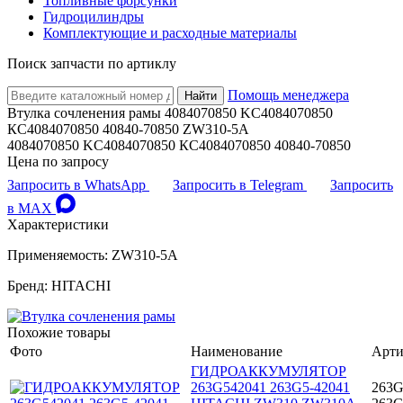
Топливные форсунки
Гидроцилиндры
Комплектующие и расходные материалы
Поиск запчасти по артиклу
Помощь менеджера
Найти
Втулка сочленения рамы 4084070850 KC4084070850
КС4084070850 40840-70850 ZW310-5A
4084070850 KC4084070850 КС4084070850 40840-70850
Цена по запросу
Запросить в WhatsApp
Запросить в Telegram
Запросить
в MAX
Характеристики
Применяемость: ZW310-5A
Бренд: HITACHI
Похожие товары
Фото
Наименование
Арти
ГИДРОАККУМУЛЯТОР
263G542041 263G5-42041
263G