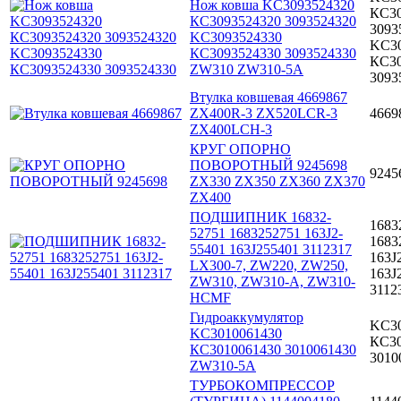
Нож ковша KC3093524320
КС30
КС3093524320 3093524320
3093
KC3093524330
KC30
КС3093524330 3093524330
КС30
ZW310 ZW310-5A
3093
Втулка ковшевая 4669867
ZX400R-3 ZX520LCR-3
4669
ZX400LCH-3
КРУГ ОПОРНО
ПОВОРОТНЫЙ 9245698
9245
ZX330 ZX350 ZX360 ZX370
ZX400
ПОДШИПНИК 16832-
1683
52751 1683252751 163J2-
1683
55401 163J255401 3112317
163J
LX300-7, ZW220, ZW250,
163J
ZW310, ZW310-A, ZW310-
3112
HCMF
Гидроаккумулятор
KC30
KC3010061430
КС30
КС3010061430 3010061430
3010
ZW310-5A
ТУРБОКОМПРЕССОР