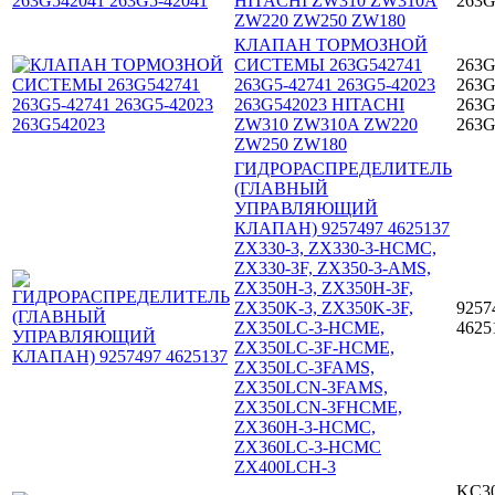
HITACHI ZW310 ZW310A
263G
ZW220 ZW250 ZW180
КЛАПАН ТОРМОЗНОЙ
СИСТЕМЫ 263G542741
263G
263G5-42741 263G5-42023
263G
263G542023 HITACHI
263G
ZW310 ZW310A ZW220
263G
ZW250 ZW180
ГИДРОРАСПРЕДЕЛИТЕЛЬ
(ГЛАВНЫЙ
УПРАВЛЯЮЩИЙ
КЛАПАН) 9257497 4625137
ZX330-3, ZX330-3-HCMC,
ZX330-3F, ZX350-3-AMS,
ZX350H-3, ZX350H-3F,
ZX350K-3, ZX350K-3F,
9257
ZX350LC-3-HCME,
4625
ZX350LC-3F-HCME,
ZX350LC-3FAMS,
ZX350LCN-3FAMS,
ZX350LCN-3FHCME,
ZX360H-3-HCMC,
ZX360LC-3-HCMC
ZX400LCH-3
KC30