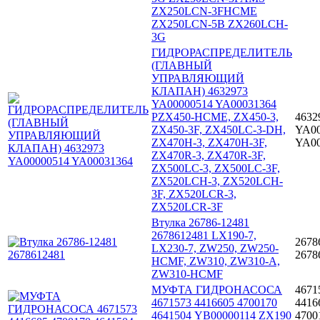
ZX250LCN-3FHCME
ZX250LCN-5B ZX260LCH-
3G
ГИДРОРАСПРЕДЕЛИТЕЛЬ
(ГЛАВНЫЙ
УПРАВЛЯЮЩИЙ
КЛАПАН) 4632973
YA00000514 YA00031364
PZX450-HCME, ZX450-3,
4632
ZX450-3F, ZX450LC-3-DH,
YA00
ZX470H-3, ZX470H-3F,
YA00
ZX470R-3, ZX470R-3F,
ZX500LC-3, ZX500LC-3F,
ZX520LCH-3, ZX520LCH-
3F, ZX520LCR-3,
ZX520LCR-3F
Втулка 26786-12481
2678612481 LX190-7,
2678
LX230-7, ZW250, ZW250-
2678
HCMF, ZW310, ZW310-A,
ZW310-HCMF
МУФТА ГИДРОНАСОСА
4671
4671573 4416605 4700170
4416
4641504 YB00000114 ZX190
4700