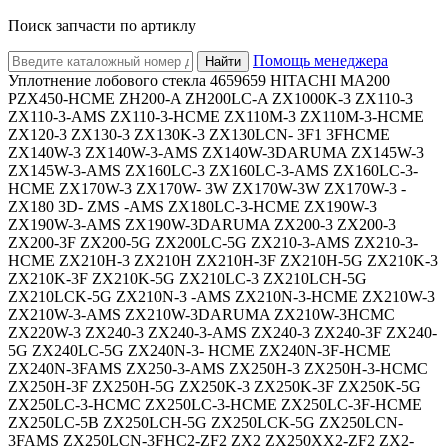
Поиск запчасти по артиклу
Помощь менеджера
Найти
Уплотнение лобового стекла 4659659 HITACHI MA200
PZX450-HCME ZH200-A ZH200LC-A ZX1000K-3 ZX110-3
ZX110-3-AMS ZX110-3-HCME ZX110M-3 ZX110M-3-HCME
ZX120-3 ZX130-3 ZX130K-3 ZX130LCN- 3F1 3FHCME
ZX140W-3 ZX140W-3-AMS ZX140W-3DARUMA ZX145W-3
ZX145W-3-AMS ZX160LC-3 ZX160LC-3-AMS ZX160LC-3-
HCME ZX170W-3 ZX170W- 3W ZX170W-3W ZX170W-3 -
ZX180 3D- ZMS -AMS ZX180LC-3-HCME ZX190W-3
ZX190W-3-AMS ZX190W-3DARUMA ZX200-3 ZX200-3
ZX200-3F ZX200-5G ZX200LC-5G ZX210-3-AMS ZX210-3-
HCME ZX210H-3 ZX210H ZX210H-3F ZX210H-5G ZX210K-3
ZX210K-3F ZX210K-5G ZX210LC-3 ZX210LCH-5G
ZX210LCK-5G ZX210N-3 -AMS ZX210N-3-HCME ZX210W-3
ZX210W-3-AMS ZX210W-3DARUMA ZX210W-3HCMC
ZX220W-3 ZX240-3 ZX240-3-AMS ZX240-3 ZX240-3F ZX240-
5G ZX240LC-5G ZX240N-3- HCME ZX240N-3F-HCME
ZX240N-3FAMS ZX250-3-AMS ZX250H-3 ZX250H-3-HCMC
ZX250H-3F ZX250H-5G ZX250K-3 ZX250K-3F ZX250K-5G
ZX250LC-3-HCMC ZX250LC-3-HCME ZX250LC-3F-HCME
ZX250LC-5B ZX250LCH-5G ZX250LCK-5G ZX250LCN-
3FAMS ZX250LCN-3FHC2-ZF2 ZX2 ZX250XX2-ZF2 ZX2-