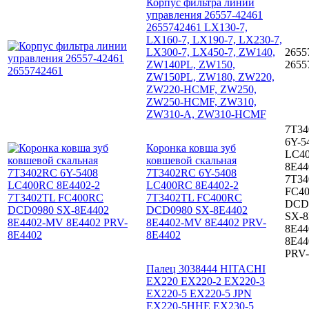
Корпус фильтра линии
управления 26557-42461
2655742461 LX130-7,
LX160-7, LX190-7, LX230-7,
LX300-7, LX450-7, ZW140,
2655
ZW140PL, ZW150,
2655
ZW150PL, ZW180, ZW220,
ZW220-HCMF, ZW250,
ZW250-HCMF, ZW310,
ZW310-A, ZW310-HCMF
7T3
6Y-5
Коронка ковша зуб
LC4
ковшевой скальная
8E44
7T3402RC 6Y-5408
7T34
LC400RC 8E4402-2
FC4
7T3402TL FC400RC
DCD
DCD0980 SX-8E4402
SX-8
8E4402-MV 8E4402 PRV-
8E4
8E4402
8E44
PRV-
Палец 3038444 HITACHI
EX220 EX220-2 EX220-3
EX220-5 EX220-5 JPN
EX220-5HHE EX230-5