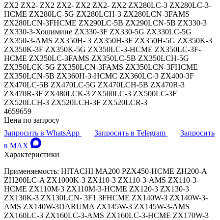
ZX2 ZX2- ZX2 ZX2- ZX2 ZX2- ZX2 ZX280LC-3 ZX280LC-3-
HCME ZX280LC-5G ZX280LCH-3 ZX280LCN-3FAMS
ZX280LCN-3FHCME ZX290LC-5B ZX290LCN-5B ZX330-3
ZX330-3-Хошимине ZX330-3F ZX330-5G ZX330LC-5G
ZX350-3-AMS ZX350H- 3 ZX350H-3F ZX350H-5G ZX350K-3
ZX350K-3F ZX350K-5G ZX350LC-3-HCME ZX350LC-3F-
HCME ZX350LC-3FAMS ZX350LC-5B ZX350LCH-5G
ZX350LCK-5G ZX350LCN-3FAMS ZX350LCN-3FHCME
ZX350LCN-5B ZX360H-3-HCMC ZX360LC-3 ZX400-3F
ZX470LC-5B ZX470LC-5G ZX470LCH-5B ZX470R-3
ZX470R-3F ZX480LCK-3 ZX500LC-3 ZX500LC-3F
ZX520LCH-3 ZX520LCH-3F ZX520LCR-3
4659659
Цена по запросу
Запросить в WhatsApp
Запросить в Telegram
Запросить
в MAX
Характеристики
Применяемость: HITACHI MA200 PZX450-HCME ZH200-A
ZH200LC-A ZX1000K-3 ZX110-3 ZX110-3-AMS ZX110-3-
HCME ZX110M-3 ZX110M-3-HCME ZX120-3 ZX130-3
ZX130K-3 ZX130LCN- 3F1 3FHCME ZX140W-3 ZX140W-3-
AMS ZX140W-3DARUMA ZX145W-3 ZX145W-3-AMS
ZX160LC-3 ZX160LC-3-AMS ZX160LC-3-HCME ZX170W-3