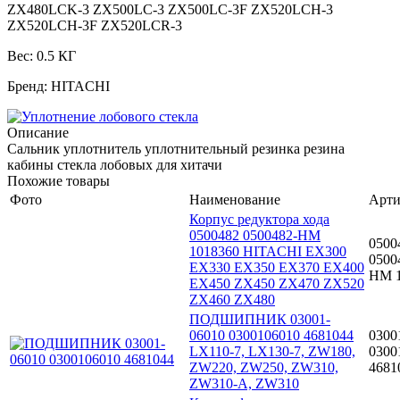
ZX480LCK-3 ZX500LC-3 ZX500LC-3F ZX520LCH-3
ZX520LCH-3F ZX520LCR-3
Вес: 0.5 КГ
Бренд: HITACHI
Описание
Сальник уплотнитель уплотнительный резинка резина
кабины стекла лобовых для хитачи
Похожие товары
Фото
Наименование
Арти
Корпус редуктора хода
0500482 0500482-HM
0500
1018360 HITACHI EX300
0500
EX330 EX350 EX370 EX400
HM 1
EX450 ZX450 ZX470 ZX520
ZX460 ZX480
ПОДШИПНИК 03001-
06010 0300106010 4681044
0300
LX110-7, LX130-7, ZW180,
0300
ZW220, ZW250, ZW310,
4681
ZW310-A, ZW310