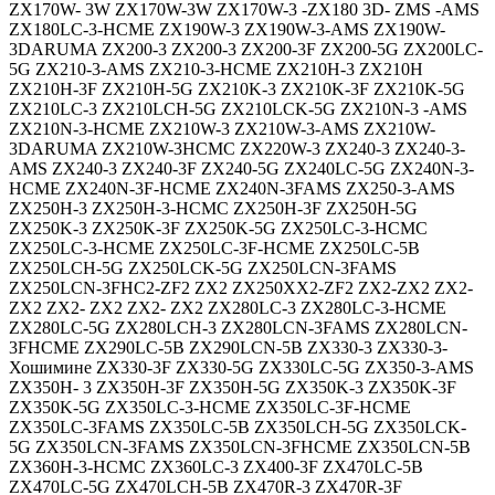
ZX170W- 3W ZX170W-3W ZX170W-3 -ZX180 3D- ZMS -AMS
ZX180LC-3-HCME ZX190W-3 ZX190W-3-AMS ZX190W-
3DARUMA ZX200-3 ZX200-3 ZX200-3F ZX200-5G ZX200LC-
5G ZX210-3-AMS ZX210-3-HCME ZX210H-3 ZX210H
ZX210H-3F ZX210H-5G ZX210K-3 ZX210K-3F ZX210K-5G
ZX210LC-3 ZX210LCH-5G ZX210LCK-5G ZX210N-3 -AMS
ZX210N-3-HCME ZX210W-3 ZX210W-3-AMS ZX210W-
3DARUMA ZX210W-3HCMC ZX220W-3 ZX240-3 ZX240-3-
AMS ZX240-3 ZX240-3F ZX240-5G ZX240LC-5G ZX240N-3-
HCME ZX240N-3F-HCME ZX240N-3FAMS ZX250-3-AMS
ZX250H-3 ZX250H-3-HCMC ZX250H-3F ZX250H-5G
ZX250K-3 ZX250K-3F ZX250K-5G ZX250LC-3-HCMC
ZX250LC-3-HCME ZX250LC-3F-HCME ZX250LC-5B
ZX250LCH-5G ZX250LCK-5G ZX250LCN-3FAMS
ZX250LCN-3FHC2-ZF2 ZX2 ZX250XX2-ZF2 ZX2-ZX2 ZX2-
ZX2 ZX2- ZX2 ZX2- ZX2 ZX280LC-3 ZX280LC-3-HCME
ZX280LC-5G ZX280LCH-3 ZX280LCN-3FAMS ZX280LCN-
3FHCME ZX290LC-5B ZX290LCN-5B ZX330-3 ZX330-3-
Хошимине ZX330-3F ZX330-5G ZX330LC-5G ZX350-3-AMS
ZX350H- 3 ZX350H-3F ZX350H-5G ZX350K-3 ZX350K-3F
ZX350K-5G ZX350LC-3-HCME ZX350LC-3F-HCME
ZX350LC-3FAMS ZX350LC-5B ZX350LCH-5G ZX350LCK-
5G ZX350LCN-3FAMS ZX350LCN-3FHCME ZX350LCN-5B
ZX360H-3-HCMC ZX360LC-3 ZX400-3F ZX470LC-5B
ZX470LC-5G ZX470LCH-5B ZX470R-3 ZX470R-3F