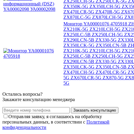
ZX250LCH-5G ZX250LCK-5G ZX2
ZX350K-5G ZX350LCH-5G ZX35
ZX470LCR-5G ZX470R-5G ZX67
ZX870LC-5G ZX870LCH-5G ZX8
Монитор YA00001076 4705918 
ZX210K-5G ZX210LCH-5G ZX21
ZX250LC-5B ZX250LCH-5G ZX2
ZX290LCN-5B ZX330-5G ZX330
ZX350LCK-5G ZX350LCN-5B ZH
ZX210K-5G ZX210LCH-5G ZX21
ZX250LC-5B ZX250LCH-5G ZX2
ZX290LCN-5B ZX330-5G ZX330
ZX350LCK-5G ZX350LCN-5B ZX
ZX470LCH-5G ZX470LCR-5G ZX
5G ZX670LCR-5G ZX870-5G ZX
5G
Остались вопросы?
Закажите консультацию менеджера
Заказать консультацию
Отправляя заявку, я соглашаюсь на обработку
персональных данных, в соответствии с
Политикой
конфиденциальности