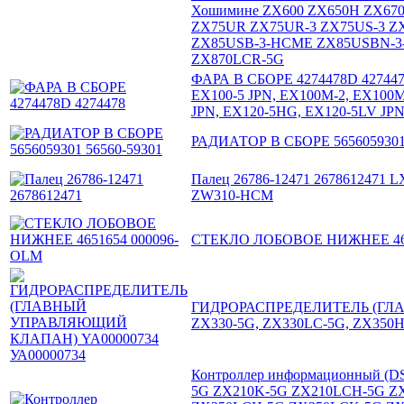
Хошимине ZX600 ZX650H ZX670
ZX75UR ZX75UR-3 ZX75US-3 Z
ZX85USB-3-HCME ZX85USBN-3-
ZX870LCR-5G
ФАРА В СБОРЕ 4274478D 4274478
EX100-5 JPN, EX100M-2, EX100M-
JPN, EX120-5HG, EX120-5LV JPN
РАДИАТОР В СБОРЕ 5656059301 
Палец 26786-12471 2678612471 
ZW310-HCM
СТЕКЛО ЛОБОВОЕ НИЖНЕЕ 465
ГИДРОРАСПРЕДЕЛИТЕЛЬ (ГЛА
ZX330-5G, ZX330LC-5G, ZX350
Контроллер информационный (D
5G ZX210K-5G ZX210LCH-5G Z