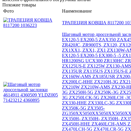
Похожие товары
Фото
Наименование
ТРАПЕЦИЯ КОВША 8117200 103
Шаговый мотор дроссельной засл
EX120-5 EX200-5 ZAX350 ZAX45
ZR420JC, ZR900TS, ZX120, ZX12
ZX1XX1, ZXX1, ZX1 ZX130W-AM
EX120-5 EX200-5 EX300-5 -5 ZX
HR1200SG UCX300 ZR130HC ZR4
ZX125US-E ZX125W ZX130-AM
ZX135UR ZX135US ZX135US-E
ZX160W-AMS ZX185USR ZX200-
ZX200LC-HHE ZX210H-3G ZX21
ZX210W ZX210W-AMS ZX230-HH
3G ZX250H-5G ZX250K-3G ZX2
3G ZX250LCK-5G ZX260LCH -3G
ZX330-HHE ZX330LC-3G ZX330L
ZX350K-5G ZX3505-
ZG350XX5050XX5050XX5050XX
ZX350H- ZX350H- ZX350H- ZX
ZX450H-HHE ZX460LCH-AMS Z
ZX470LCH-5G ZX470LCR-5G ZX