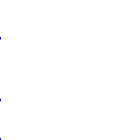
)
)
)