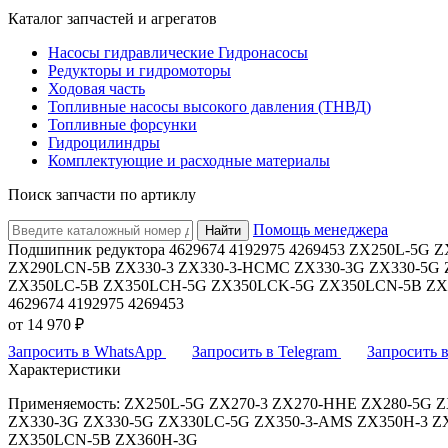
Каталог запчастей и агрегатов
Насосы гидравлические Гидронасосы
Редукторы и гидромоторы
Ходовая часть
Топливные насосы высокого давления (ТНВД)
Топливные форсунки
Гидроцилиндры
Комплектующие и расходные материалы
Поиск запчасти по артиклу
Помощь менеджера
Найти
Подшипник редуктора 4629674 4192975 4269453 ZX250L-5
ZX290LCN-5B ZX330-3 ZX330-3-HCMC ZX330-3G ZX330-5G
ZX350LC-5B ZX350LCH-5G ZX350LCK-5G ZX350LCN-5B ZX
4629674 4192975 4269453
от
14 970 ₽
Запросить в WhatsApp
Запросить в Telegram
Запросить
Характеристики
Применяемость: ZX250L-5G ZX270-3 ZX270-HHE ZX280-5G
ZX330-3G ZX330-5G ZX330LC-5G ZX350-3-AMS ZX350H-3 
ZX350LCN-5B ZX360H-3G