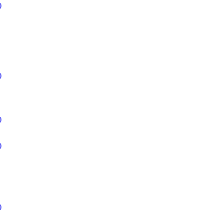
)
)
)
)
)