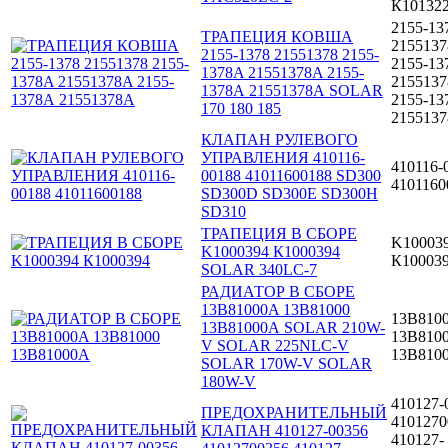
К10132
2155-13
ТРАПЕЦИЯ КОВША
2155137
2155-1378 21551378 2155-
2155-13
1378A 21551378A 2155-
215513
1378А 21551378А SOLAR
2155-13
170 180 185
215513
КЛАПАН РУЛЕВОГО
УПРАВЛЕНИЯ 410116-
410116-
00188 41011600188 SD300
4101160
SD300D SD300E SD300H
SD310
ТРАПЕЦИЯ В СБОРЕ
K10003
K1000394 К1000394
К10003
SOLAR 340LC-7
РАДИАТОР В СБОРЕ
13B81000A 13B81000
13B810
13В81000А SOLAR 210W-
13B810
V SOLAR 225NLC-V
13В810
SOLAR 170W-V SOLAR
180W-V
410127-
ПРЕДОХРАНИТЕЛЬНЫЙ
4101270
КЛАПАН 410127-00356
410127-