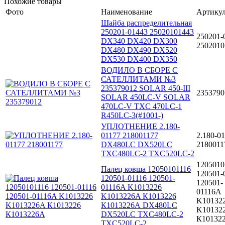
Похожие товары
Фото
Наименование
Артику
Шайба распределительная
250201-01443 25020101443
250201-
DX340 DX420 DX300
2502010
DX480 DX490 DX520
DX530 DX400 DX350
ВОДИЛО В СБОРЕ С
САТЕЛЛИТАМИ №3
235379012 SOLAR 450-III
2353790
SOLAR 450LC-V SOLAR
470LC-V TXC 470LC-1
R450LC-3(#1001-)
УПЛОТНЕНИЕ 2.180-
01177 218001177
2.180-0
DX480LC DX520LC
2180011
TXC480LC-2 TXC520LC-2
1205010
Палец ковша 12050101116
120501-
120501-01116 120501-
120501-
01116A K1013226
01116A
K1013226A К1013226
K10132
К1013226А DX480LC
K10132
DX520LC TXC480LC-2
К10132
TXC520LC-2