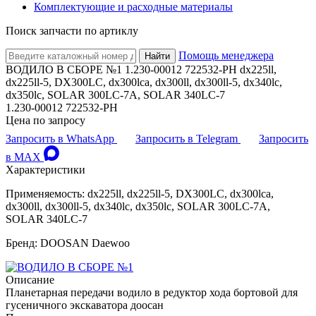
Комплектующие и расходные материалы
Поиск запчасти по артиклу
Помощь менеджера
Найти
ВОДИЛО В СБОРЕ №1 1.230-00012 722532-PH dx225ll,
dx225ll-5, DX300LC, dx300lca, dx300ll, dx300ll-5, dx340lc,
dx350lc, SOLAR 300LC-7A, SOLAR 340LC-7
1.230-00012 722532-PH
Цена по запросу
Запросить в WhatsApp
Запросить в Telegram
Запросить
в MAX
Характеристики
Применяемость: dx225ll, dx225ll-5, DX300LC, dx300lca,
dx300ll, dx300ll-5, dx340lc, dx350lc, SOLAR 300LC-7A,
SOLAR 340LC-7
Бренд: DOOSAN Daewoo
Описание
Планетарная передачи водило в редуктор хода бортовой для
гусеничного экскаватора доосан