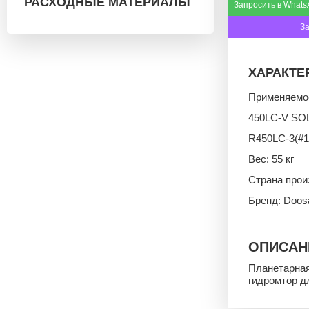
РАСХОДНЫЕ МАТЕРИАЛЫ
Запросить в Whats
З
ХАРАКТЕ
Применяемос
450LC-V SO
R450LC-3(#1
Вес: 55 кг
Страна прои
Бренд: Doos
ОПИСАН
Планетарная
гидромтор д