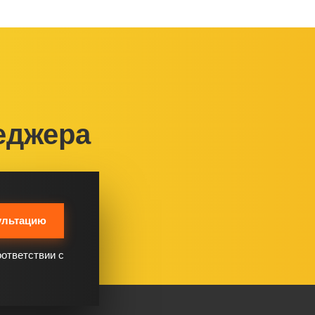
еджера
ультацию
оответствии с