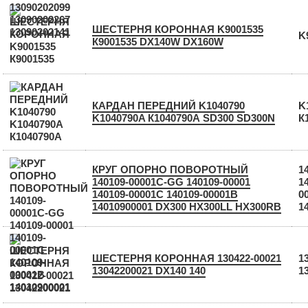
ШЕСТЕРНЯ КОРОННАЯ K9001535
K
К9001535 DX140W DX160W
КАРДАН ПЕРЕДНИЙ K1040790
K
K1040790A К1040790А SD300 SD300N
К
КРУГ ОПОРНО ПОВОРОТНЫЙ
1
140109-00001C-GG 140109-00001
1
140109-00001C 140109-00001B
0
14010900001 DX300 HX300LL HX300RB
1
ШЕСТЕРНЯ КОРОННАЯ 130422-00021
1
13042200021 DX140 140
1