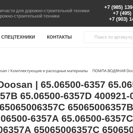
+7 (985) 13
пчасти для дорожно-строительной техники
+7 (495)
рожно-строительной техники
+7 (903) 
 СПЕЦТЕХНИКИ
КОНТАКТЫ
osan / Комплектующие и расходные материалы
san | 65.06500-6357 65.065
357B 65.06500-6357D 400921-
 65065006357C 65065006357B
.06500-6357А 65.06500-6357С
06357А 65065006357С 65065