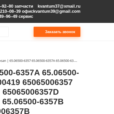
9–92–80
запчасти
kvantum37@xmail.ru
 210–08–39
офис
kvantum39@gmail.com
149–96–49
сервис
Заказать звонок
ПОМПА ВОДЯНАЯ Doosan | 65.06500-6357 65.06500-6357A 65.06500-6357C 65.06500-6357B 65.06500-6357D 400921-00419 65065006357 65065006357A 65065006357C 65065006357B 65065006357D 40092100419 65.06500-6357А 65.06500-6357С 65.06500-6357В 65065006357А 65065006357С 65065006357В
00-6357A 65.06500-
00419 65065006357
 65065006357D
 65.06500-6357В
006357В