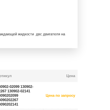
аждающей жидкости двс двигателя на
ртикул
Цена
30902-02099 130902-
2267 130902-02141
3090202099
Цена по запросу
3090202267
3090202141