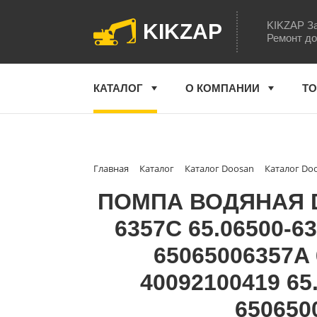
KIKZAP За
KIKZAP
Ремонт до
КАТАЛОГ
О КОМПАНИИ
ТО
Главная
Каталог
Каталог Doosan
Каталог Do
ПОМПА ВОДЯНАЯ Doo
6357C 65.06500-6
65065006357A
40092100419 65
650650