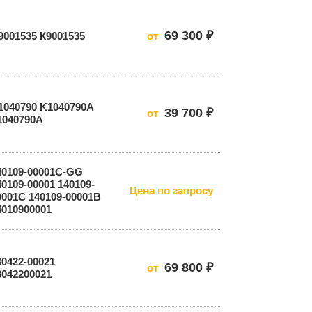
69 300 ₽
9001535 К9001535
от
1040790 K1040790A
39 700 ₽
от
1040790А
40109-00001C-GG
40109-00001 140109-
Цена по запросу
0001C 140109-00001B
4010900001
30422-00021
69 800 ₽
от
3042200021