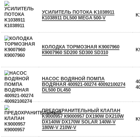
УСИЛИТЕЛЬ ПОТОКА K1038911
K
К1038911 DL500 MEGA 500-V
КОЛОДКА ТОРМОЗНАЯ K9007960
K
К9007960 SD200 SD300 SD310
НАСОС ВОДЯНОЙ ПОМПА
4
ВОДЯНАЯ 400921-00274 40092100274
4
DL500 DL450
ПРЕДОХРАНИТЕЛЬНЫЙ КЛАПАН
K9000957 К9000957 DX190W DX210W
K
DX140W DX170W SOLAR 140W-V
180W-V 210W-V