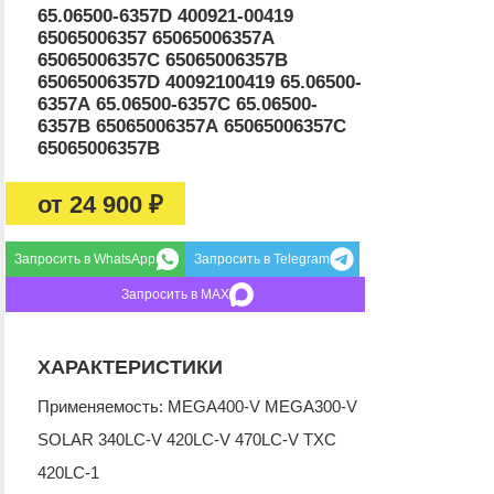
65.06500-6357D 400921-00419
65065006357 65065006357A
65065006357C 65065006357B
65065006357D 40092100419 65.06500-
6357А 65.06500-6357С 65.06500-
6357В 65065006357А 65065006357С
65065006357В
от
24 900 ₽
Запросить в WhatsApp
Запросить в Telegram
Запросить в MAX
ХАРАКТЕРИСТИКИ
Применяемость: MEGA400-V MEGA300-V
SOLAR 340LC-V 420LC-V 470LC-V TXC
420LC-1