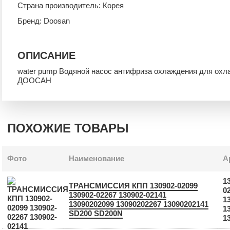
Страна производитель: Корея
Бренд: Doosan
ОПИСАНИЕ
water pump Водяной насос антифриза охлаждения для охл
ДООСАН
ПОХОЖИЕ ТОВАРЫ
Фото
Наименование
А
1
ТРАНСМИССИЯ КПП 130902-02099
0
130902-02267 130902-02141
1
13090202099 13090202267 13090202141
1
SD200 SD200N
1