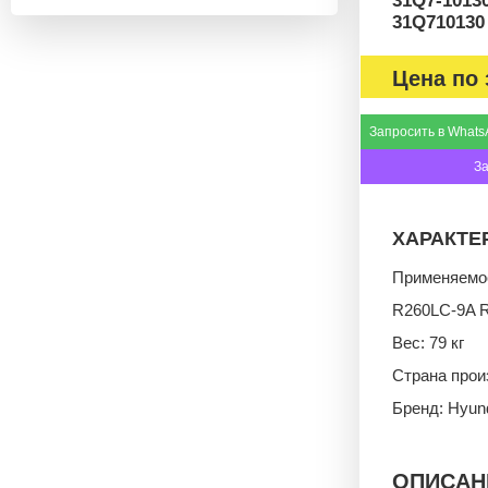
31Q7-1013
31Q710130
Цена по 
Запросить в Whats
З
ХАРАКТЕ
Применяемос
R260LC-9A 
Вес: 79 кг
Страна прои
Бренд: Hyun
ОПИСАН