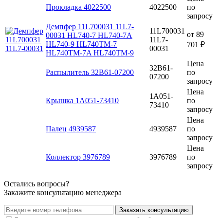
Прокладка 4022500
4022500
по
запросу
Демпфер 11L700031 11L7-
11L700031
от
89
00031 HL740-7 HL740-7A
11L7-
HL740-9 HL740TM-7
701 ₽
00031
HL740TM-7A HL740TM-9
Цена
32B61-
Распылитель 32B61-07200
по
07200
запросу
Цена
1A051-
Крышка 1A051-73410
по
73410
запросу
Цена
Палец 4939587
4939587
по
запросу
Цена
Коллектор 3976789
3976789
по
запросу
Остались вопросы?
Закажите консультацию менеджера
Заказать консультацию