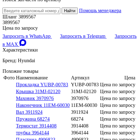
Помощь менеджера
Найти
Шланг 3899567
3899567
Цена по запросу
Запросить в WhatsApp
Запросить в Telegram
Запросить
в MAX
Характеристики
Бренд: Hyundai
Похожие товары
Фото
Наименование
Артикул
Цена
Прокладка YUBP-00783
YUBP-00783
Цена по запросу
Крышка 31MJ-02120
31MJ-02120
Цена по запросу
Маховик 3970976
3970976
Цена по запросу
Наконечник 11EM-60030
11EM-60030
Цена по запросу
Вал 3911924
3911924
Цена по запросу
Пружина 68274
68274
Цена по запросу
Термостат 3914408
3914408
Цена по запросу
трубка 3964144
3964144
Цена по запросу
Пластина 4906823
4906823
Цена по запросу