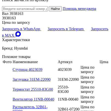
Помощь менеджера
Найти
Вал 3938163
3938163
Цена по запросу
Запросить в WhatsApp
Запросить в Telegram
Запросить
в MAX
Характеристики
Бренд: Hyundai
Похожие товары
Фото
Наименование
Артикул
Цена
Цена по
Ступица 4023039
4023039
запросу
Цена по
Заглушка 31EM-22090
31EM-22090
запросу
25510-
Цена по
Термостат 25510-83G00
83G00
запросу
Цена по
Вентилятор 11NB-00040
11NB-00040
запросу
Распылитель 32B61-
Цена по
32B61-07200