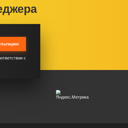
еджера
ультацию
оответствии с