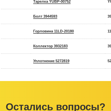
Тарелка YUBP-00752
Y
Болт 3944593
3
Горловина 11LD-20180
1
Коллектор 3932183
3
Уплотнение 5272819
5
Остались вопросы?