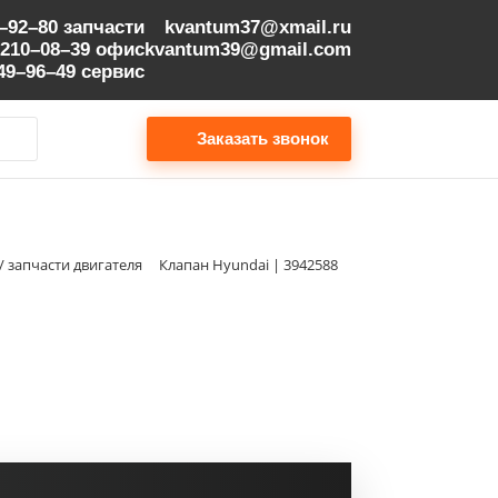
9–92–80
запчасти
kvantum37@xmail.ru
 210–08–39
офис
kvantum39@gmail.com
149–96–49
сервис
Заказать звонок
/ запчасти двигателя
Клапан Hyundai | 3942588