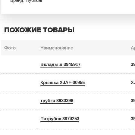
Бренд: Hyundai
ПОХОЖИЕ ТОВАРЫ
Фото
Наименование
А
Вкладыш 3945917
3
Крышка XJAF-00955
X
трубка 3930396
3
Патрубок 3974253
3