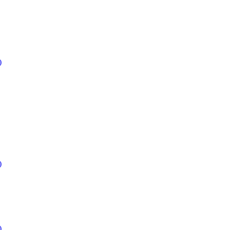
)
)
)