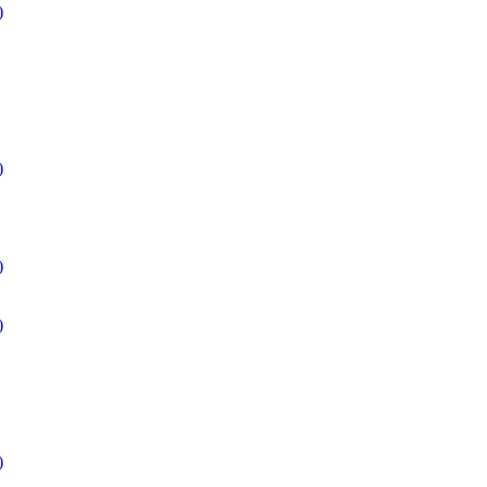
)
)
)
)
)