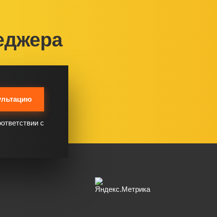
еджера
ультацию
оответствии с