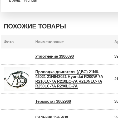
Бренд: Hyundai
ПОХОЖИЕ ТОВАРЫ
Фото
Наименование
А
Уплотнение 3906698
3
Проводка двигателя (ДВС) 21N8-
42021 21N842021 Hyundai R200W-7A
2
R210LC-7A R210LC-7A R210NLC-7A
R250LC-7A R290LC-7A
Термостат 3802968
3
Сальник 3945438
3