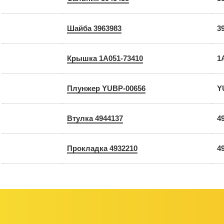
Шайба 3963983
3
Крышка 1A051-73410
1
Плунжер YUBP-00656
Y
Втулка 4944137
4
Прокладка 4932210
4