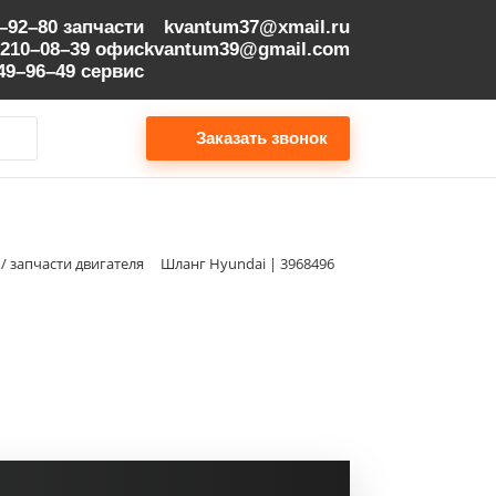
9–92–80
запчасти
kvantum37@xmail.ru
 210–08–39
офис
kvantum39@gmail.com
149–96–49
сервис
Заказать звонок
 / запчасти двигателя
Шланг Hyundai | 3968496