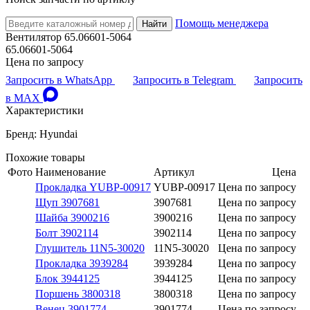
Помощь менеджера
Найти
Вентилятор 65.06601-5064
65.06601-5064
Цена по запросу
Запросить в WhatsApp
Запросить в Telegram
Запросить
в MAX
Характеристики
Бренд: Hyundai
Похожие товары
Фото
Наименование
Артикул
Цена
Прокладка YUBP-00917
YUBP-00917
Цена по запросу
Щуп 3907681
3907681
Цена по запросу
Шайба 3900216
3900216
Цена по запросу
Болт 3902114
3902114
Цена по запросу
Глушитель 11N5-30020
11N5-30020
Цена по запросу
Прокладка 3939284
3939284
Цена по запросу
Блок 3944125
3944125
Цена по запросу
Поршень 3800318
3800318
Цена по запросу
Венец 3901774
3901774
Цена по запросу