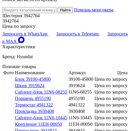
Помощь менеджера
Найти
Шестерня 3942764
3942764
Цена по запросу
Запросить в WhatsApp
Запросить в Telegram
Запросить
в MAX
Характеристики
Бренд: Hyundai
Похожие товары
Фото
Наименование
Артикул
Цена
Блок 39100-45800
39100-45800
Цена по запросу
Шкив 3919624
3919624
Цена по запросу
Сайлент-блок 11N6-08255
11N6-08255
Цена по запросу
Поршень 4955190
4955190
Цена по запросу
Термостат 4941322
4941322
Цена по запросу
Прокладка 3930408
3930408
Цена по запросу
Сайлент-блок 11N6-10445
11N6-10445
Цена по запросу
Крепление 11EH-00050
11EH-00050
Цена по запросу
Переходник 3944833
3944833
Цена по запросу