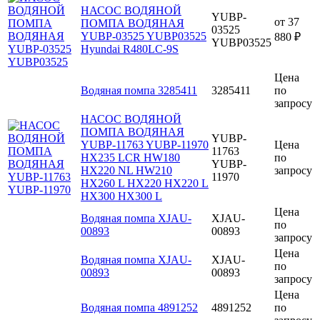
НАСОС ВОДЯНОЙ
YUBP-
от
37
ПОМПА ВОДЯНАЯ
03525
YUBP-03525 YUBP03525
880 ₽
YUBP03525
Hyundai R480LC-9S
Цена
Водяная помпа 3285411
3285411
по
запросу
НАСОС ВОДЯНОЙ
ПОМПА ВОДЯНАЯ
YUBP-
YUBP-11763 YUBP-11970
Цена
11763
HX235 LCR HW180
по
YUBP-
HX220 NL HW210
запросу
11970
HX260 L HX220 HX220 L
HX300 HX300 L
Цена
Водяная помпа XJAU-
XJAU-
по
00893
00893
запросу
Цена
Водяная помпа XJAU-
XJAU-
по
00893
00893
запросу
Цена
Водяная помпа 4891252
4891252
по