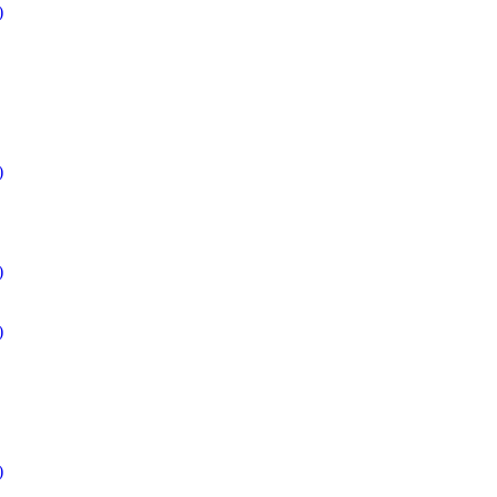
)
)
)
)
)