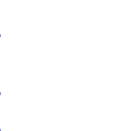
)
)
)