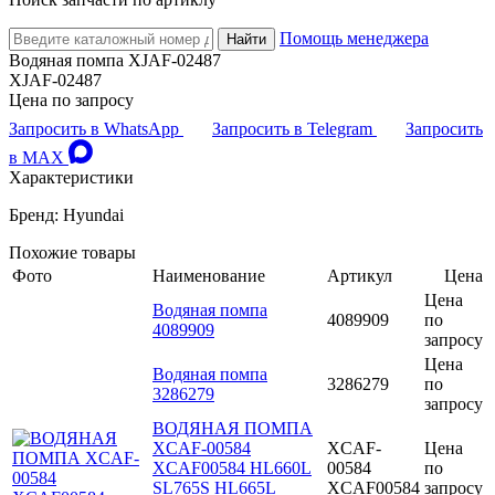
Помощь менеджера
Найти
Водяная помпа XJAF-02487
XJAF-02487
Цена по запросу
Запросить в WhatsApp
Запросить в Telegram
Запросить
в MAX
Характеристики
Бренд: Hyundai
Похожие товары
Фото
Наименование
Артикул
Цена
Цена
Водяная помпа
4089909
по
4089909
запросу
Цена
Водяная помпа
3286279
по
3286279
запросу
ВОДЯНАЯ ПОМПА
XCAF-00584
XCAF-
Цена
XCAF00584 HL660L
00584
по
SL765S HL665L
XCAF00584
запросу