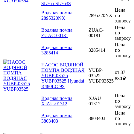
SL765 SL763S
Цена
Водяная помпа
2895320NX
по
2895320NX
запросу
Цена
Водяная помпа
ZUAC-
по
ZUAC-00181
00181
запросу
Цена
Водяная помпа
3285414
по
3285414
запросу
НАСОС ВОДЯНОЙ
ПОМПА ВОДЯНАЯ
YUBP-
от
37
YUBP-03525
03525
880 ₽
YUBP03525 Hyundai
YUBP03525
R480LC-9S
Цена
Водяная помпа
XJAU-
по
XJAU-01312
01312
запросу
Цена
Водяная помпа
3803403
по
3803403
запросу